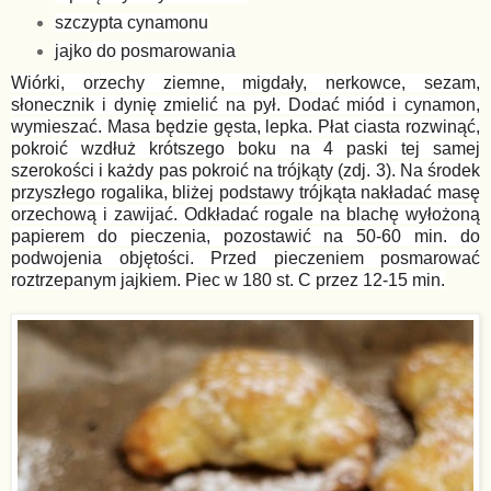
szczypta cynamonu
jajko do posmarowania
Wiórki, orzechy ziemne, migdały, nerkowce, sezam,
słonecznik i dynię zmielić na pył. Dodać miód i cynamon,
wymieszać. Masa będzie gęsta, lepka. Płat ciasta rozwinąć,
pokroić wzdłuż krótszego boku na 4 paski tej samej
szerokości i każdy pas pokroić na trójkąty (zdj. 3). Na środek
przyszłego rogalika, bliżej podstawy trójkąta nakładać masę
orzechową i zawijać. Odkładać rogale na blachę wyłożoną
papierem do pieczenia, pozostawić na 50-60 min. do
podwojenia objętości. Przed pieczeniem posmarować
roztrzepanym jajkiem. Piec w 180 st. C przez 12-15 min.