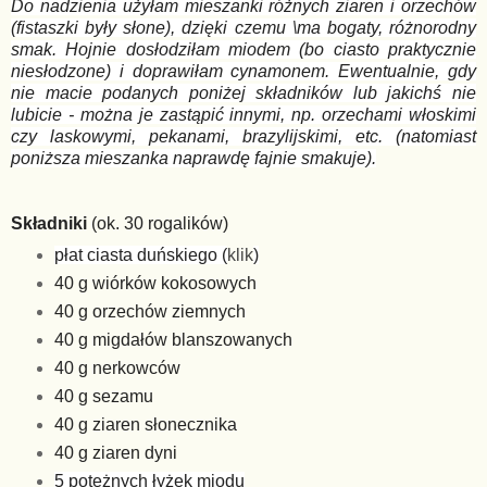
Do nadzienia użyłam mieszanki różnych ziaren i orzechów
(fistaszki były słone), dzięki czemu \ma bogaty, różnorodny
smak. Hojnie dosłodziłam miodem (bo ciasto praktycznie
niesłodzone) i doprawiłam cynamonem. Ewentualnie, gdy
nie macie podanych poniżej składników lub jakichś nie
lubicie - można je zastąpić innymi, np. orzechami włoskimi
czy laskowymi, pekanami, brazylijskimi, etc. (natomiast
poniższa mieszanka naprawdę fajnie smakuje).
Składniki
(ok. 30 rogalików)
płat ciasta duńskiego (
klik
)
40 g wiórków kokosowych
40 g orzechów ziemnych
40 g migdałów blanszowanych
40 g nerkowców
40 g sezamu
40 g ziaren słonecznika
40 g ziaren dyni
5 potężnych łyżek miodu