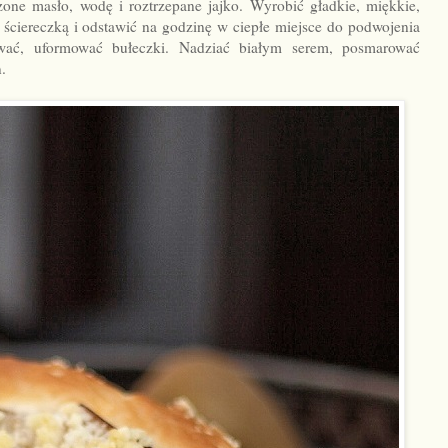
dzone masło, wodę i roztrzepane jajko. Wyrobić gładkie, miękkie,
ć ściereczką i odstawić na godzinę w ciepłe miejsce do podwojenia
ować, uformować bułeczki. Nadziać białym serem, posmarować
.