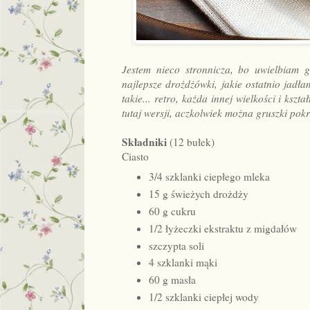
Jestem nieco stronnicza, bo uwielbiam 
najlepsze drożdżówki, jakie ostatnio jadłam
takie... retro, każda innej wielkości i ksz
tutaj wersji, aczkolwiek można gruszki pokr
Składniki
(12 bułek)
Ciasto
3/4 szklanki ciepłego mleka
15 g świeżych drożdży
60 g cukru
1/2 łyżeczki ekstraktu z migdałów
szczypta soli
4 szklanki mąki
60 g masła
1/2 szklanki ciepłej wody