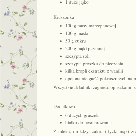
1 duże jajko
Kruszonka
100 g masy marcepanowej
100 g masła
50 g cukru
200 g mąki pszennej
szczypta soli
szczypta proszku do pieczenia
kilka kropli ekstraktu z wanilii
opcjonalnie garść pokruszonych na 
Wszystkie składniki zagnieść opuszkami p
Dodatkowo
6 dużych gruszek
białko do posmarowania
Z mleka, drożdży, cukru i łyżki mąki zr