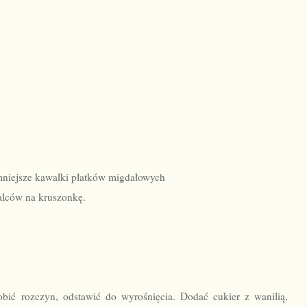
mniejsze kawałki płatków migdałowych
alców na kruszonkę.
obić rozczyn, odstawić do wyrośnięcia. Dodać cukier z wanilią,