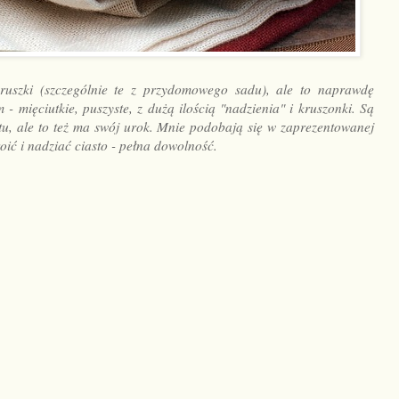
gruszki (szczególnie te z przydomowego sadu), ale to naprawdę
 - mięciutkie, puszyste, z dużą ilością "nadzienia" i kruszonki. Są
tałtu, ale to też ma swój urok. Mnie podobają się w zaprezentowanej
oić i nadziać ciasto - pełna dowolność.