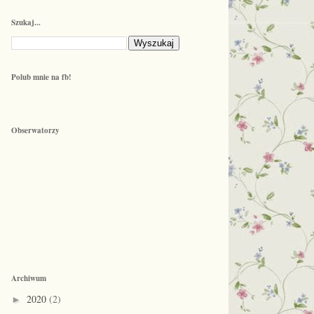
Szukaj...
Polub mnie na fb!
Obserwatorzy
Archiwum
2020
(2)
►