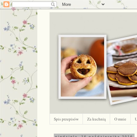
Spis przepisów
Za kuchnią
O mnie
U
niedziela, 16 października 2016